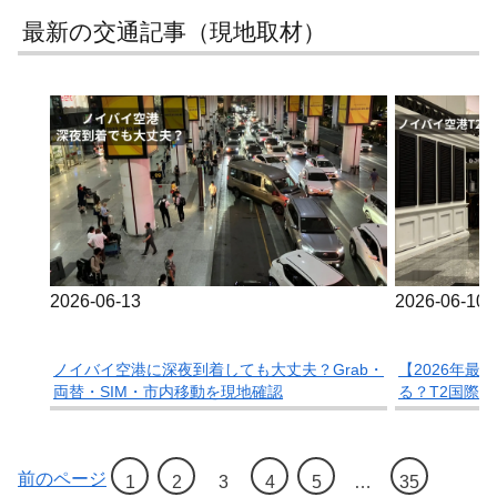
最新の交通記事（現地取材）
2026-06-13
2026-06-10
ノイバイ空港に深夜到着しても大丈夫？Grab・
【2026年
両替・SIM・市内移動を現地確認
る？T2国際
認
前のページ
1
2
3
4
5
…
35