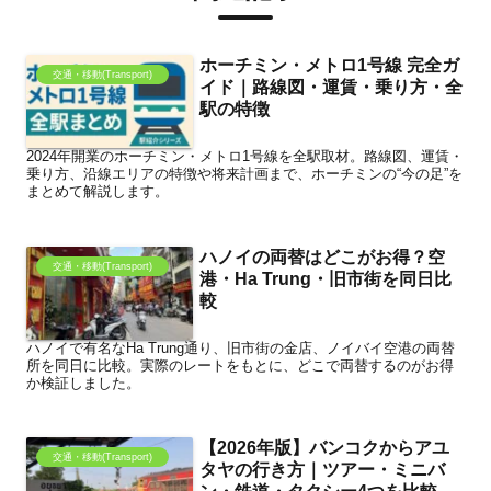
ホーチミン・メトロ1号線 完全ガ
交通・移動(Transport)
イド｜路線図・運賃・乗り方・全
駅の特徴
2024年開業のホーチミン・メトロ1号線を全駅取材。路線図、運賃・
乗り方、沿線エリアの特徴や将来計画まで、ホーチミンの“今の足”を
まとめて解説します。
ハノイの両替はどこがお得？空
交通・移動(Transport)
港・Ha Trung・旧市街を同日比
較
ハノイで有名なHa Trung通り、旧市街の金店、ノイバイ空港の両替
所を同日に比較。実際のレートをもとに、どこで両替するのがお得
か検証しました。
【2026年版】バンコクからアユ
交通・移動(Transport)
タヤの行き方｜ツアー・ミニバ