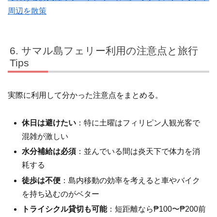
周辺を散策
サマル島フェリー利用の注意点と旅行
Tips
実際に利用して分かった注意点をまとめる。
休日は避けたい
：特に土曜はフィリピン人観光客で
混雑が激しい
水分補給は必須
：並んでいる間は炎天下で体力を消
耗する
徒歩は不便
：島内移動の効率を考えると車やバイク
を持ち込むのがベター
トライシクル貸切も可能
：短距離なら₱100〜₱200前