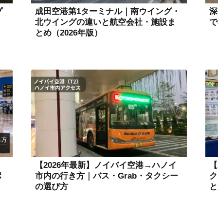
プ
成田空港第1ターミナル｜南ウイング・
深
北ウイングの違いと航空会社・施設ま
で
とめ（2026年版）
｜
【2026年最新】ノイバイ空港→ハノイ
【
ポ
市内の行き方｜バス・Grab・タクシー
ク
の選び方
と