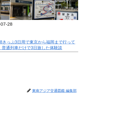
-07-28
18きっぷ3日用で東京から福岡まで行って
！普通列車だけで3日旅した体験談
東南アジア交通図鑑 編集部