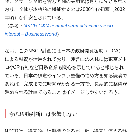
降、クラーク空港を含む区間の実用化はさらに先とされて
おり、全体が本格的に機能するのは2030年代初頭（2032
年頃）が目安とされている。
（参考：
NSCR O&M contract seen attracting strong
interest – BusinessWorld
）
なお、このNSCR計画には日本の政府開発援助（JICA）
による融資が活用されており、運営面の入札には東京メト
ロやJR各社など日系企業も関心を示していると報じられ
ている。日本の鉄道やインフラ整備の進め方を知る読者で
あれば、完成までに時間がかかる一方で、長期的に整備が
進められる計画であることはイメージしやすいだろう。
今の移動判断には影響しない
NSCRは、将来的には期待できるが、近い将来に使える移