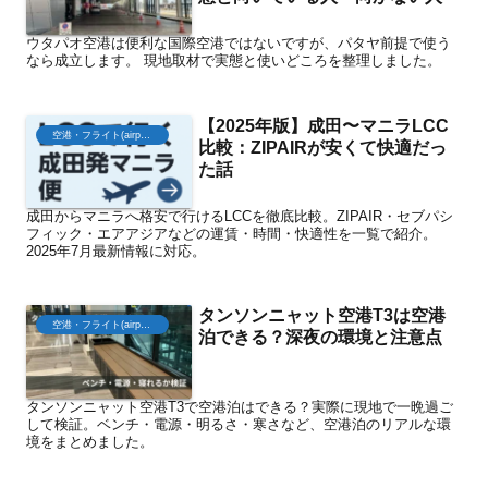
ウタパオ空港は便利な国際空港ではないですが、パタヤ前提で使う
なら成立します。 現地取材で実態と使いどころを整理しました。
【2025年版】成田〜マニラLCC
空港・フライト(airport)
比較：ZIPAIRが安くて快適だっ
た話
成田からマニラへ格安で行けるLCCを徹底比較。ZIPAIR・セブパシ
フィック・エアアジアなどの運賃・時間・快適性を一覧で紹介。
2025年7月最新情報に対応。
タンソンニャット空港T3は空港
空港・フライト(airport)
泊できる？深夜の環境と注意点
タンソンニャット空港T3で空港泊はできる？実際に現地で一晩過ご
して検証。ベンチ・電源・明るさ・寒さなど、空港泊のリアルな環
境をまとめました。