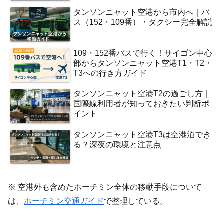
タンソンニャット空港から市内へ｜バ
ス（152・109番）・タクシー完全解説
109・152番バスで行く！サイゴン中心
部からタンソンニャット空港T1・T2・
T3への行き方ガイド
タンソンニャット空港T2の過ごし方｜
国際線利用者が知っておきたい判断ポ
イント
タンソンニャット空港T3は空港泊でき
る？深夜の環境と注意点
※ 空港外も含めたホーチミン全体の移動手段について
は、
ホーチミン交通ガイド
で整理している。