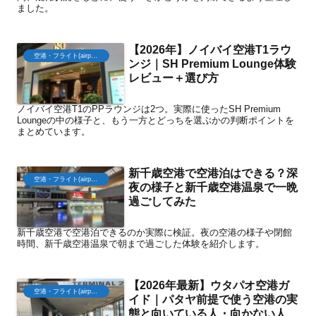
ました。
【2026年】ノイバイ空港T1ラウ
空港・フライト(airport)
ンジ｜SH Premium Lounge体験
レビュー＋選び方
ノイバイ空港T1のPPラウンジは2つ。実際に使ったSH Premium
Loungeの中の様子と、もう一方とどっちを選ぶかの判断ポイントを
まとめています。
新千歳空港で空港泊はできる？深
空港・フライト(airport)
夜の様子と新千歳空港温泉で一晩
過ごしてみた
新千歳空港で空港泊できるのか実際に検証。夜の空港の様子や閉館
時間、新千歳空港温泉で朝まで過ごした体験を紹介します。
【2026年最新】ウタパオ空港ガ
空港・フライト(airport)
イド｜パタヤ前提で使う空港の実
態と向いている人・向かない人