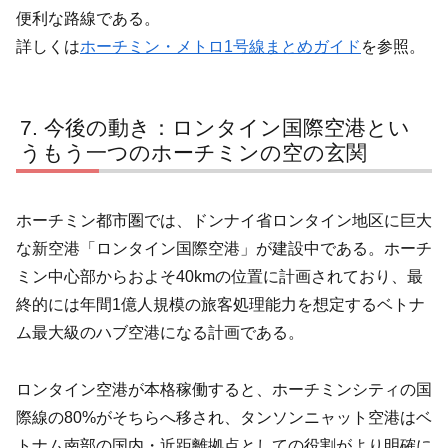
便利な路線である。
詳しくは
ホーチミン・メトロ1号線まとめガイド
を参照。
今後の動き：ロンタイン国際空港とい
うもう一つのホーチミンの空の玄関
ホーチミン都市圏では、ドンナイ省ロンタイン地区に巨大
な新空港「ロンタイン国際空港」が建設中である。ホーチ
ミン中心部からおよそ40kmの位置に計画されており、最
終的には年間1億人規模の旅客処理能力を想定するベトナ
ム最大級のハブ空港になる計画である。
ロンタイン空港が本格稼働すると、ホーチミンシティの国
際線の80%がそちらへ移され、タンソンニャット空港はベ
トナム南部の国内・近距離拠点としての役割がより明確に