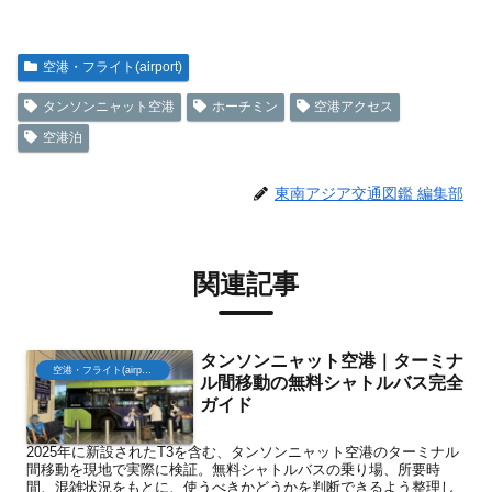
空港・フライト(airport)
タンソンニャット空港
ホーチミン
空港アクセス
空港泊
東南アジア交通図鑑 編集部
関連記事
タンソンニャット空港｜ターミナ
空港・フライト(airport)
ル間移動の無料シャトルバス完全
ガイド
2025年に新設されたT3を含む、タンソンニャット空港のターミナル
間移動を現地で実際に検証。無料シャトルバスの乗り場、所要時
間、混雑状況をもとに、使うべきかどうかを判断できるよう整理し