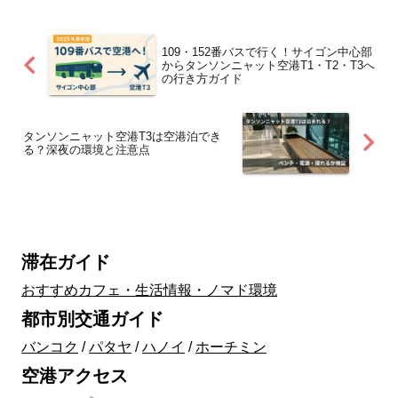
109・152番バスで行く！サイゴン中心部
からタンソンニャット空港T1・T2・T3へ
の行き方ガイド
タンソンニャット空港T3は空港泊でき
る？深夜の環境と注意点
滞在ガイド
おすすめカフェ・生活情報・ノマド環境
都市別交通ガイド
バンコク
/
パタヤ
/
ハノイ
/
ホーチミン
空港アクセス