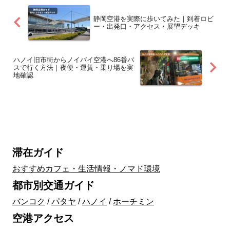
静岡空港を実際に歩いてみた｜到着ロビ
ー・出発口・アクセス・展望デッキ
ハノイ旧市街からノイバイ空港へ86番バ
スで行く方法｜夜便・運賃・乗り場を実
地確認
滞在ガイド
おすすめカフェ・生活情報・ノマド環境
都市別交通ガイド
バンコク
/
パタヤ
/
ハノイ
/
ホーチミン
空港アクセス