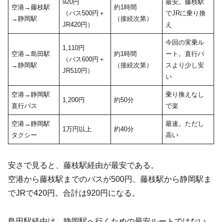
920円
最安。藤枝駅
空港→藤枝駅
約1時間
（バス500円＋
でJRに乗り換
→静岡駅
（接続次第）
JR420円）
え
今回の実乗ル
1,110円
空港→島田駅
約1時間
ート。直行バ
（バス600円＋
→静岡駅
（接続次第）
スより少し安
JR510円）
い
空港→静岡駅
乗り換えなし
1,200円
約50分
直行バス
で楽
空港→静岡駅
最速。ただし
1万円以上
約40分
タクシー
高い
安さで見ると、藤枝駅経由が最安である。
空港から藤枝駅までのバスが500円、藤枝駅から静岡駅ま
でJRで420円。合計は920円になる。
島田駅経由は、静岡駅へ行くための最安ルートではない。