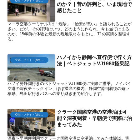
空港・フライト(airport)
のか？｜昔の評判と、いま現地で
感じたこと
マニラ空港ターミナル1は「危険」「治安が悪い」と語られることが
多い。だが、その評判はいつ、どのように作られ、今も当てはまる
のか。15年前の体験と最新の現地取材をもとに、T1の実情を整理す
る。
ハノイから静岡へ直行便で行く方
空港・フライト(airport)
法｜ベトジェットVJ1980搭乗記
ハノイ発静岡行きのベトジェットVJ1980便に実際に搭乗。ノイバイ
空港の深夜チェックイン、ほぼ満席の機内、静岡空港到着後の短い
移動、島田駅行きバスへの乗り継ぎまで紹介します。
クラーク国際空港の空港泊は可
空港・フライト(airport)
能？深夜到着・早朝便で実際に泊
まってみた
深夜〜早朝便利用でクラーク国際空港に空港泊してみた体験談。実