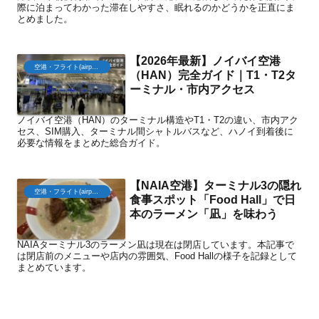
際に泊まってわかった滞在しやすさ、眠れるのかどうかを正直にま
とめました。
【2026年最新】ノイバイ空港
空港・フライト(airport)
（HAN）完全ガイド｜T1・T2タ
ーミナル・市内アクセス
ノイバイ空港（HAN）のターミナル構造やT1・T2の違い、市内アク
セス、SIM購入、ターミナル間シャトルバスなど、ハノイ到着後に
必要な情報をまとめた総合ガイド。
【NAIA空港】ターミナル3の隠れ
空港・フライト(airport)
食事スポット「Food Hall」で日
本のラーメン「凪」を味わう
NAIAターミナル3のラーメン凪は現在は閉店しています。本記事で
は閉店前のメニューや店内の雰囲気、Food Hallの様子を記録として
まとめています。