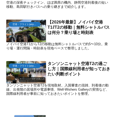
空港の深夜チェックイン、ほぼ満席の機内、静岡空港到着後の短い
移動、島田駅行きバスへの乗り継ぎまで紹介します。
【2026年最新】ノイバイ空港
空港・フライト(airport)
T1⇄T2の移動｜無料シャトルバス
は何分？乗り場と時刻表
ノイバイ空港T1からT2の移動は無料シャトルバスで約5〜10分。乗
り場・運行間隔・時刻表を現地ベースで整理しました。
タンソンニャット空港T2の過ご
空港・フライト(airport)
し方｜国際線利用者が知っておき
たい判断ポイント
タンソンニャット空港T2を現地取材。入国審査の混雑、到着後の動
線、出発階の居場所や電源事情、Well-Wishers Galleryの実情など、
国際線利用者が事前に知っておきたいポイントを整理。