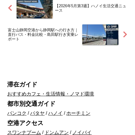
【2026年5月第3週】ハノイ生活交通ニュ
ース
富士山静岡空港から静岡駅への行き方｜
直行バス・料金比較・島田駅行き実乗レ
ポート
滞在ガイド
おすすめカフェ・生活情報・ノマド環境
都市別交通ガイド
バンコク
/
パタヤ
/
ハノイ
/
ホーチミン
空港アクセス
スワンナプーム
/
ドンムアン
/
ノイバイ