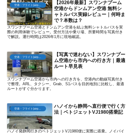
【2026年最新】スワンナプーム
空港・フライト(airport)
空港からドンムアン空港 無料シ
ャトルバス実録レビュー｜何時ま
で？本数は？
スワンナプーム空港とドンムアン空港を結ぶ無料シャトルバスを実
際の利用体験でレビュー。受付方法や乗り場、所要時間を写真付き
で解説。運行時間は2026年1月に現地確認。
【写真で迷わない】スワンナプー
空港・フライト(airport)
ム空港から市内への行き方｜最適
ルート早見表
スワンナプーム空港から市内への行き方を、空港内の動線写真付き
で整理。ARL、タクシー、Grab、S1バスを目的地別に比較し、最適
ルートがすぐ分かります。
ハノイから静岡へ直行便で行く方
空港・フライト(airport)
法｜ベトジェットVJ1980搭乗記
ハノイ発静岡行きのベトジェットVJ1980便に実際に搭乗。ノイバイ