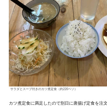
サラダとスープ付きのカツ煮定食（約220ペソ）
カツ煮定食に満足したので別日に唐揚げ定食を注