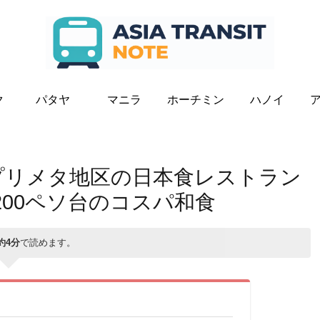
ク
パタヤ
マニラ
ホーチミン
ハノイ
・プリメタ地区の日本食レストラン
食200ペソ台のコスパ和食
約4分
で読めます。