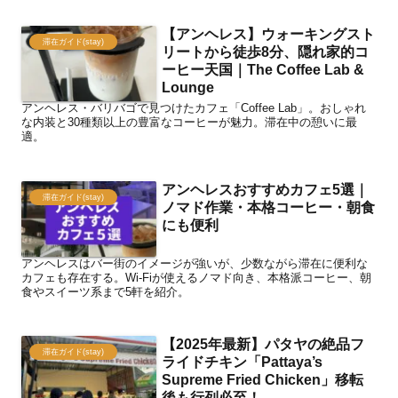
【アンヘレス】ウォーキングスト
滞在ガイド(stay)
リートから徒歩8分、隠れ家的コ
ーヒー天国｜The Coffee Lab &
Lounge
アンヘレス・バリバゴで見つけたカフェ「Coffee Lab」。おしゃれ
な内装と30種類以上の豊富なコーヒーが魅力。滞在中の憩いに最
適。
アンヘレスおすすめカフェ5選｜
滞在ガイド(stay)
ノマド作業・本格コーヒー・朝食
にも便利
アンヘレスはバー街のイメージが強いが、少数ながら滞在に便利な
カフェも存在する。Wi-Fiが使えるノマド向き、本格派コーヒー、朝
食やスイーツ系まで5軒を紹介。
【2025年最新】パタヤの絶品フ
滞在ガイド(stay)
ライドチキン「Pattaya’s
Supreme Fried Chicken」移転
後も行列必至！