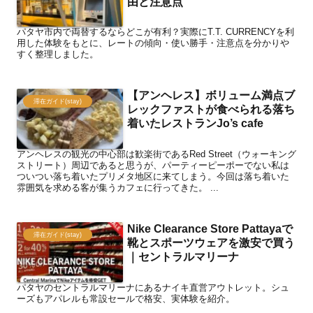
由と注意点
パタヤ市内で両替するならどこが有利？実際にT.T. CURRENCYを利
用した体験をもとに、レートの傾向・使い勝手・注意点を分かりや
すく整理しました。
【アンヘレス】ボリューム満点ブ
滞在ガイド(stay)
レックファストが食べられる落ち
着いたレストランJo’s cafe
アンヘレスの観光の中心部は歓楽街であるRed Street（ウォーキング
ストリート）周辺であると思うが、パーティーピーポーでない私は
ついつい落ち着いたプリメタ地区に来てしまう。今回は落ち着いた
雰囲気を求める客が集うカフェに行ってきた。 ...
Nike Clearance Store Pattayaで
滞在ガイド(stay)
靴とスポーツウェアを激安で買う
｜セントラルマリーナ
パタヤのセントラルマリーナにあるナイキ直営アウトレット。シュ
ーズもアパレルも常設セールで格安、実体験を紹介。