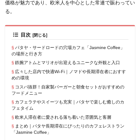
価格が魅力であり、欧米人を中心とした常連で賑わってい
る。
目次
パタヤ・サードロードの穴場カフェ「Jasmine Coffee」
の場所と行き方
鉄腕アトムとマリオが出迎えるユニークな外観と入口
広々した店内で快適Wi-Fi｜ノマドや長期滞在者におすす
めの環境
コスパ抜群！自家製バーガーと朝食セットがおすすめの
フードメニュー
カフェラテやスイーツも充実｜パタヤで楽しむ癒しのカ
フェタイム
欧米人滞在者に愛される落ち着いた雰囲気と客層
まとめ｜パタヤ長期滞在にぴったりのカフェレストラン
「Jasmine Coffee」