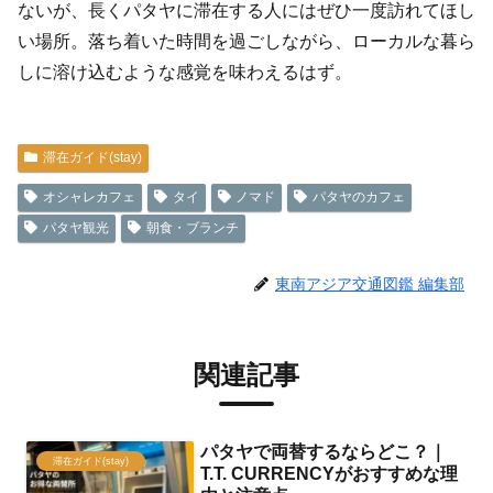
ないが、長くパタヤに滞在する人にはぜひ一度訪れてほし
い場所。落ち着いた時間を過ごしながら、ローカルな暮ら
しに溶け込むような感覚を味わえるはず。
滞在ガイド(stay)
オシャレカフェ
タイ
ノマド
パタヤのカフェ
パタヤ観光
朝食・ブランチ
東南アジア交通図鑑 編集部
関連記事
パタヤで両替するならどこ？｜
滞在ガイド(stay)
T.T. CURRENCYがおすすめな理