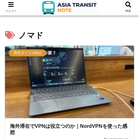
メニュー
検索
ノマド
滞在ガイド(stay)
海外滞在でVPNは役立つのか｜NordVPNを使った感
想