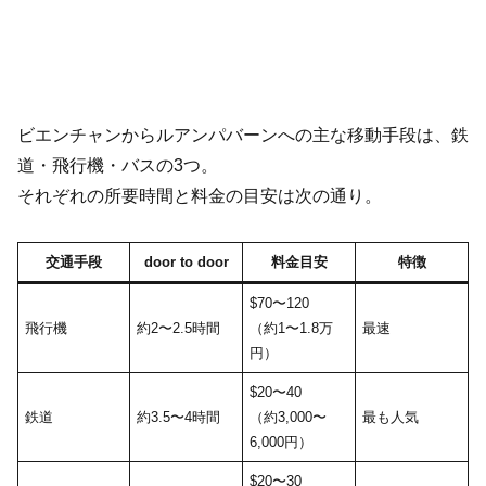
ビエンチャンからルアンパバーンへの主な移動手段は、鉄
道・飛行機・バスの3つ。
それぞれの所要時間と料金の目安は次の通り。
交通手段
door to door
料金目安
特徴
$70〜120
飛行機
約2〜2.5時間
（約1〜1.8万
最速
円）
$20〜40
鉄道
約3.5〜4時間
（約3,000〜
最も人気
6,000円）
$20〜30