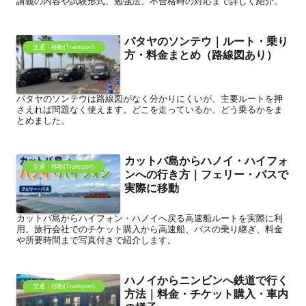
講義の内容や試験形式、勉強法、不合格時の対応まで詳しく紹介。
パタヤのソンテウ｜ルート・乗り
交通・移動(Transport)
方・料金まとめ（路線図あり）
パタヤのソンテウは路線図がなく分かりにくいが、主要ルートを押
さえれば問題なく使えます。どこを走っているか、どう乗るかをま
とめました。
カットバ島からハノイ・ハイフォ
交通・移動(Transport)
ンへの行き方｜フェリー・バスで
実際に移動
カットバ島からハイフォン・ハノイへ戻る高速船ルートを実際に利
用。旅行会社でのチケット購入から高速船、バスの乗り継ぎ、料金
や所要時間まで写真付きで紹介します。
ハノイからニンビンへ鉄道で行く
交通・移動(Transport)
方法｜料金・チケット購入・車内