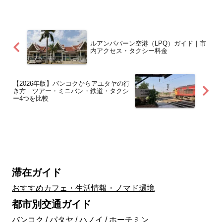
ルアンパバーン空港（LPQ）ガイド｜市
内アクセス・タクシー料金
【2026年版】バンコクからアユタヤの行
き方｜ツアー・ミニバン・鉄道・タクシ
ー4つを比較
滞在ガイド
おすすめカフェ・生活情報・ノマド環境
都市別交通ガイド
バンコク
/
パタヤ
/
ハノイ
/
ホーチミン