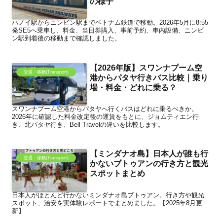
の様子
ハノイ駅からニンビン駅までベトナム鉄道で移動。2026年5月に8:55
発SE5へ乗車し、料金、当日券購入、事前予約、車内設備、ニンビ
ン駅到着後の移動まで確認しました。
【2026年版】スワンナプーム空
交通・移動(Transport)
港からパタヤ行きバス比較｜乗り
場・料金・どれに乗る？
スワンナプーム空港からパタヤへ行くバスはどれに乗るべきか。
2026年に確認した料金改定後の運賃をもとに、ジョムティエン行
き、北パタヤ行き、Bell Travelの違いを比較します。
【ミンダナオ島】日本人が誰も行
交通・移動(Transport)
かないブトゥアンの行き方と観光
スポットまとめ
日本人がほとんど行かないミンダナオ島ブトゥアン。行き方や観光
スポット、治安を実体験レポートでまとめました。【2025年8月更
新】