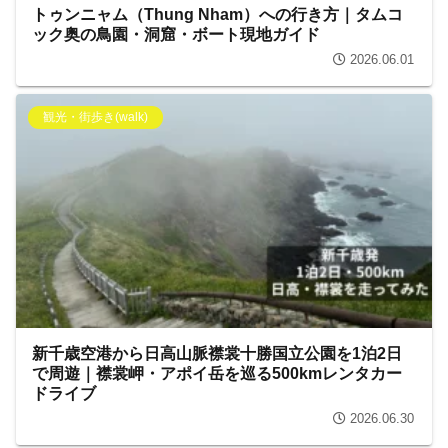
トゥンニャム（Thung Nham）への行き方｜タムコ
ック奥の鳥園・洞窟・ボート現地ガイド
2026.06.01
観光・街歩き(walk)
新千歳空港から日高山脈襟裳十勝国立公園を1泊2日
で周遊｜襟裳岬・アポイ岳を巡る500kmレンタカー
ドライブ
2026.06.30