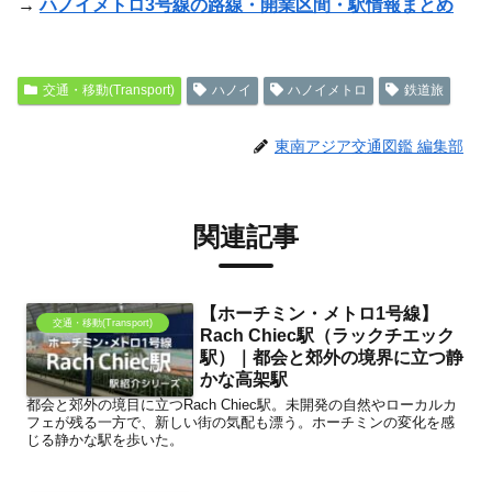
→
ハノイメトロ3号線の路線・開業区間・駅情報まとめ
交通・移動(Transport)
ハノイ
ハノイメトロ
鉄道旅
東南アジア交通図鑑 編集部
関連記事
【ホーチミン・メトロ1号線】
交通・移動(Transport)
Rach Chiec駅（ラックチエック
駅）｜都会と郊外の境界に立つ静
かな高架駅
都会と郊外の境目に立つRach Chiec駅。未開発の自然やローカルカ
フェが残る一方で、新しい街の気配も漂う。ホーチミンの変化を感
じる静かな駅を歩いた。