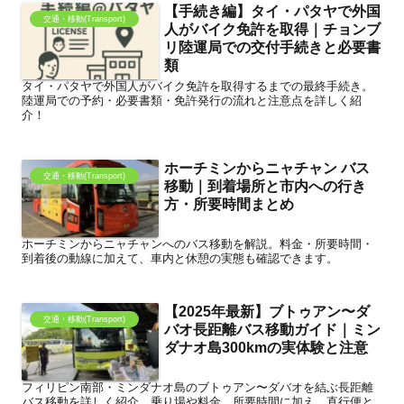
【手続き編】タイ・パタヤで外国
交通・移動(Transport)
人がバイク免許を取得｜チョンブ
リ陸運局での交付手続きと必要書
類
タイ・パタヤで外国人がバイク免許を取得するまでの最終手続き。
陸運局での予約・必要書類・免許発行の流れと注意点を詳しく紹
介！
ホーチミンからニャチャン バス
交通・移動(Transport)
移動｜到着場所と市内への行き
方・所要時間まとめ
ホーチミンからニャチャンへのバス移動を解説。料金・所要時間・
到着後の動線に加えて、車内と休憩の実態も確認できます。
【2025年最新】ブトゥアン〜ダ
交通・移動(Transport)
バオ長距離バス移動ガイド｜ミン
ダナオ島300kmの実体験と注意
フィリピン南部・ミンダナオ島のブトゥアン〜ダバオを結ぶ長距離
バス移動を詳しく紹介。乗り場や料金、所要時間に加え、直行便と