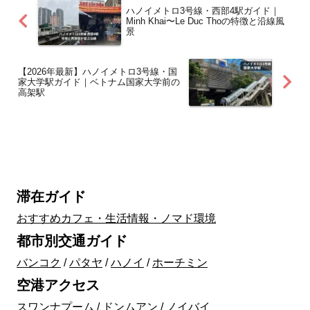
ハノイメトロ3号線・西部4駅ガイド｜
Minh Khai〜Le Duc Thoの特徴と沿線風
景
【2026年最新】ハノイメトロ3号線・国
家大学駅ガイド｜ベトナム国家大学前の
高架駅
滞在ガイド
おすすめカフェ・生活情報・ノマド環境
都市別交通ガイド
バンコク
/
パタヤ
/
ハノイ
/
ホーチミン
空港アクセス
スワンナプーム
/
ドンムアン
/
ノイバイ