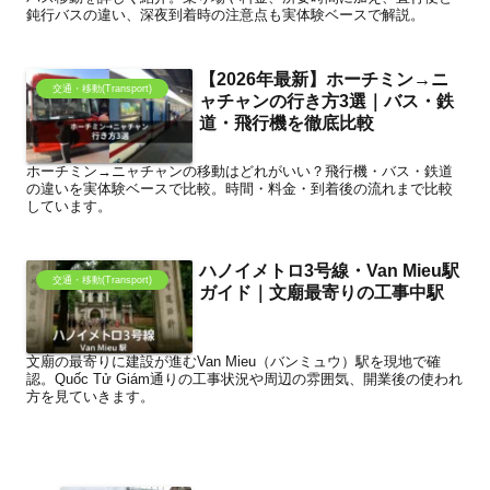
鈍行バスの違い、深夜到着時の注意点も実体験ベースで解説。
【2026年最新】ホーチミン→ニ
交通・移動(Transport)
ャチャンの行き方3選｜バス・鉄
道・飛行機を徹底比較
ホーチミン→ニャチャンの移動はどれがいい？飛行機・バス・鉄道
の違いを実体験ベースで比較。時間・料金・到着後の流れまで比較
しています。
ハノイメトロ3号線・Van Mieu駅
交通・移動(Transport)
ガイド｜文廟最寄りの工事中駅
文廟の最寄りに建設が進むVan Mieu（バンミュウ）駅を現地で確
認。Quốc Tử Giám通りの工事状況や周辺の雰囲気、開業後の使われ
方を見ていきます。