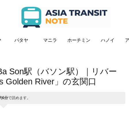
ク
パタヤ
マニラ
ホーチミン
ハノイ
a Son駅（バソン駅）｜リバー
Golden River」の玄関口
約6分
で読めます。