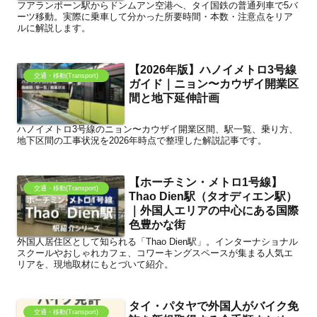
フアランポーン駅からドンムアン空港へ、タイ国鉄の普通列車で5バ
ーツ移動。実際に乗車して分かった所要時間・本数・注意点をリア
ルに解説します。
【2026年版】ハノイメトロ3号線
交通・移動(Transport)
ガイド｜ニョン〜カウザイ開業区
間と地下延伸計画
ハノイメトロ3号線のニョン〜カウザイ開業区間、駅一覧、乗り方、
地下区間の工事状況を2026年時点で整理した解説記事です。
【ホーチミン・メトロ1号線】
交通・移動(Transport)
Thao Dien駅（タオディエン駅）
｜外国人エリアの中心にある国際
色豊かな街
外国人居住区として知られる「Thao Dien駅」。インターナショナル
スクールやおしゃれカフェ、コワーキングスペースが集まる人気エ
リアを、現地取材にもとづいて紹介。
タイ・パタヤで外国人がバイク免
交通・移動(Transport)