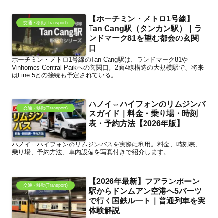
【ホーチミン・メトロ1号線】
交通・移動(Transport)
Tan Cang駅（タンカン駅）｜ラ
ンドマーク81を望む都会の玄関
口
ホーチミン・メトロ1号線のTan Cang駅は、ランドマーク81や
Vinhomes Central Parkへの玄関口。2面4線構造の大規模駅で、将来
はLine 5との接続も予定されている。
ハノイ⇔ハイフォンのリムジンバ
交通・移動(Transport)
スガイド｜料金・乗り場・時刻
表・予約方法【2026年版】
ハノイ⇔ハイフォンのリムジンバスを実際に利用。料金、時刻表、
乗り場、予約方法、車内設備を写真付きで紹介します。
【2026年最新】フアランポーン
交通・移動(Transport)
駅からドンムアン空港へ5バーツ
で行く国鉄ルート｜普通列車を実
体験解説