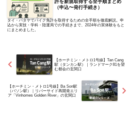
許を新規取得する全手順まとめ
（申込〜発行手続き）
タイ・パタヤでバイク免許を取得するための全手順を徹底解説。申
込から実技・学科・陸運局での手続きまで、2024年の実体験をもと
にまとめました。
【ホーチミン・メトロ1号線】Tan Cang
駅（タンカン駅）｜ランドマーク81を望
む都会の玄関口
【ホーチミン・メトロ1号線】Ba Son駅
（バソン駅）｜リバーサイド再開発エリ
ア「Vinhomes Golden River」の玄関口