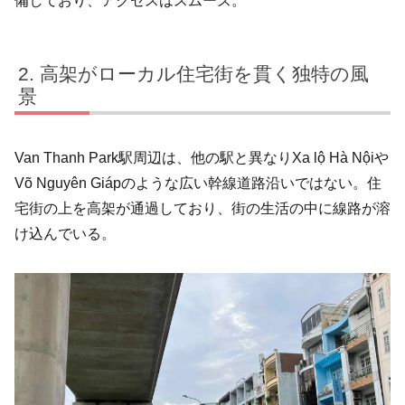
備しており、アクセスはスムーズ。
高架がローカル住宅街を貫く独特の風
景
Van Thanh Park駅周辺は、他の駅と異なりXa lộ Hà Nộiや
Võ Nguyên Giápのような広い幹線道路沿いではない。住
宅街の上を高架が通過しており、街の生活の中に線路が溶
け込んでいる。