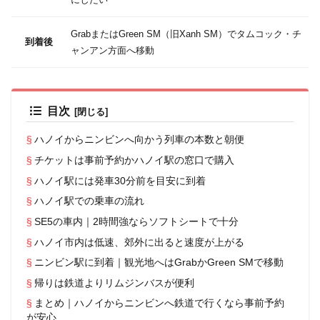
GrabまたはGreen SM（旧Xanh SM）でタムコック・チ
到着後
ャンアン方面へ移動
目次
ハノイからニンビンへ向かう列車の本数と朝便
チケットは事前予約かハノイ駅の窓口で購入
ハノイ駅には発車30分前を目安に到着
ハノイ駅での乗車の流れ
SE5の車内｜2時間強ならソフトシートで十分
ハノイ市内は低速、郊外に出ると速度が上がる
ニンビン駅に到着｜観光地へはGrabかGreen SMで移動
帰りは鉄道よりリムジンバスが便利
まとめ｜ハノイからニンビンへ鉄道で行くなら事前予約
が安心