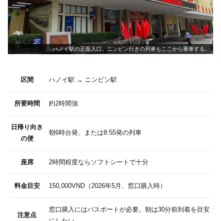
ハノイ駅の正面入口。ニンビン行きの列車もここから乗車する。
区間
ハノイ駅 → ニンビン駅
所要時間
約2時間強
日帰り向き
朝6時台発、または8:55発の列車
の便
座席
2時間程度ならソフトシートで十分
料金目安
150,000VND（2026年5月、窓口購入時）
窓口購入にはパスポートが必要。朝は30分前到着を目安
注意点
にしたい