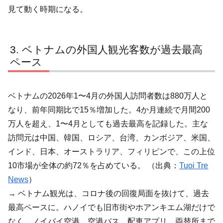
見て動く時期になる。
ベトナムの外国人観光客数が過去最高
ペース
ベトナムの2026年1〜4月の外国人訪問者数は880万人と
なり、前年同期比で15％増加した。4か月連続で月間200
万人を超え、1〜4月としても過去最高を記録した。主な
訪問元は中国、韓国、ロシア、台湾、カンボジア、米国、
インド、日本、オーストラリア、フィリピンで、この上位
10市場が全体の約72％を占めている。 （出典：
Tuoi Tre
News
）
→ ベトナム観光は、コロナ後の回復局面を抜けて、過去
最高ペースに。ハノイでも旧市街やホアンキエム湖だけで
なく、ノイバイ空港、空港バス、配車アプリ、両替所まで