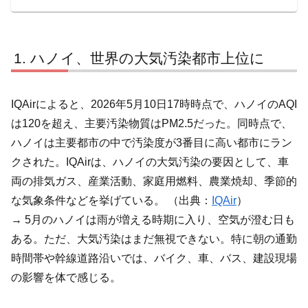
ハノイ、世界の大気汚染都市上位に
IQAirによると、2026年5月10日17時時点で、ハノイのAQI
は120を超え、主要汚染物質はPM2.5だった。同時点で、
ハノイは主要都市の中で汚染度が3番目に高い都市にラン
クされた。IQAirは、ハノイの大気汚染の要因として、車
両の排気ガス、産業活動、家庭用燃料、農業焼却、季節的
な気象条件などを挙げている。 （出典：
IQAir
）
→ 5月のハノイは雨が増える時期に入り、空気が澄む日も
ある。ただ、大気汚染はまだ無視できない。特に朝の通勤
時間帯や幹線道路沿いでは、バイク、車、バス、建設現場
の影響を体で感じる。