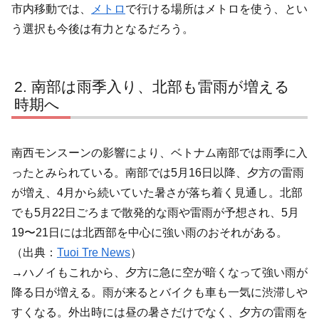
市内移動では、
メトロ
で行ける場所はメトロを使う、とい
う選択も今後は有力となるだろう。
南部は雨季入り、北部も雷雨が増える
時期へ
南西モンスーンの影響により、ベトナム南部では雨季に入
ったとみられている。南部では5月16日以降、夕方の雷雨
が増え、4月から続いていた暑さが落ち着く見通し。北部
でも5月22日ごろまで散発的な雨や雷雨が予想され、5月
19〜21日には北西部を中心に強い雨のおそれがある。
（出典：
Tuoi Tre News
）
→ハノイもこれから、夕方に急に空が暗くなって強い雨が
降る日が増える。雨が来るとバイクも車も一気に渋滞しや
すくなる。外出時には昼の暑さだけでなく、夕方の雷雨を